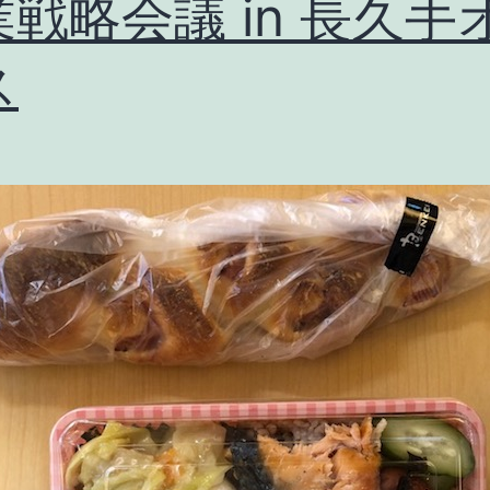
戦略会議 in 長久手
き
ス
ま
し
た！