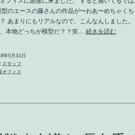
オフィスに面接に来ました。 すると届いてるでは
模型のエースの藤さんの作品が〜わあ〜めちゃくち
？ あまりにもリアルなので、こんなんしました。
長
が、本物どっちが模型だ？？笑…
続きを読む
久
手
18年5月31日
モ
:
スタッフ
デ
屋オフィス
ル
の
模
型
が
で