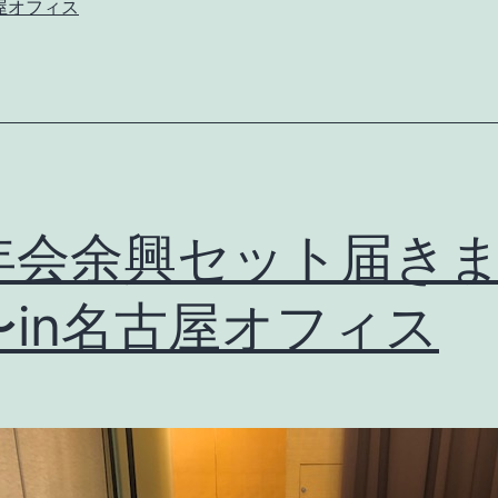
会
屋オフィス
議
in
長
久
手
オ
年会余興セット届き
フ
〜in名古屋オフィス
ィ
ス