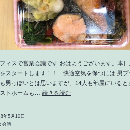
フィスで営業会議です おはようございます。本日
をスタートします！！ 快適空気を保つには 男プ
も男っぽいとは思いますが、14人も部屋にいると
営
ネストホームも…
続きを読む
業
戦
18年5月10日
略
:
会議