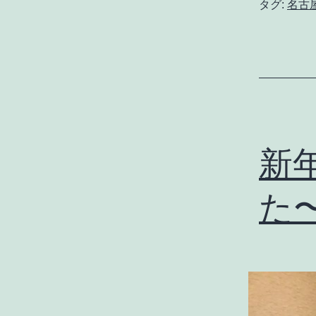
タグ:
名古
新
た