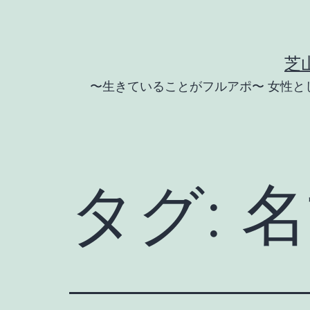
コ
ン
テ
芝
ン
〜生きていることがフルアポ〜 女性
ツ
へ
ス
キ
タグ:
名
ッ
プ