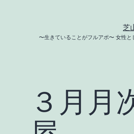
コ
ン
テ
芝
ン
〜生きていることがフルアポ〜 女性
ツ
へ
ス
キ
ッ
３月月
プ
屋