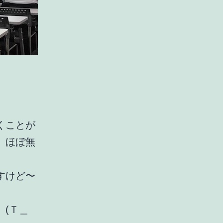
くことが
、ほぼ無
すけど〜
(Ｔ＿