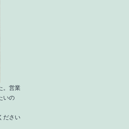
た。営業
たいの
ください