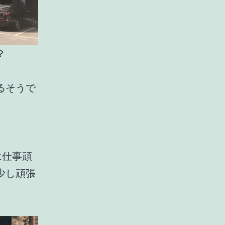
？
るそうで
は仕事頑
少し頑張