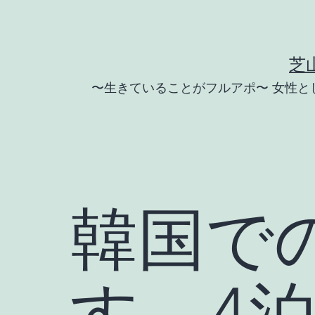
コ
ン
テ
芝
ン
〜生きていることがフルアポ〜 女性
ツ
へ
ス
キ
ッ
韓国で
プ
す。4