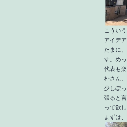
こういう
アイデア
たまに、
す。めっ
代表も楽
朴さん、
少しぽっ
張ると言
って欲し
まずは、