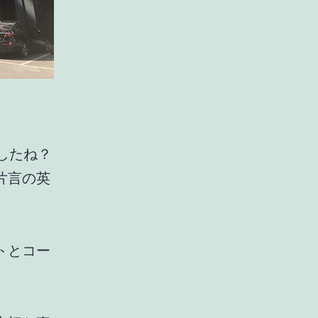
したね？
片言の英
トとコー