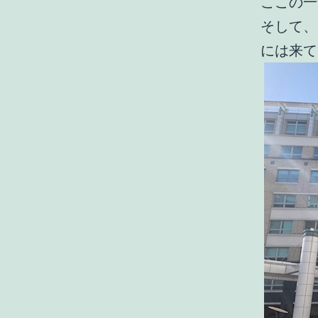
ここの一
そして、
には来て