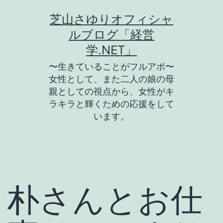
コ
芝山さゆりオフィシャ
ン
ルブログ「経営
テ
学.NET」
ン
〜生きていることがフルアポ〜
ツ
女性として、また二人の娘の母
親としての視点から、女性がキ
へ
ラキラと輝くための応援をして
ス
います。
キ
ッ
プ
朴さんとお仕