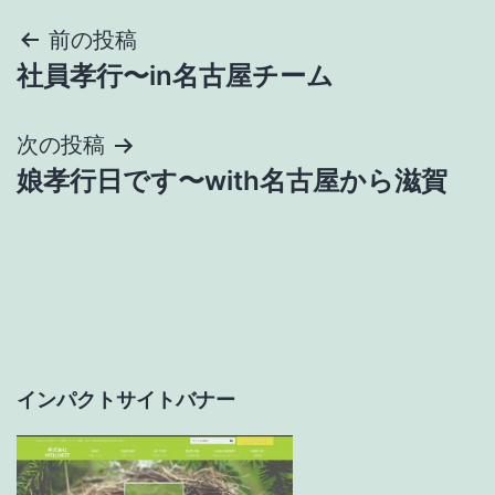
投
前の投稿
社員孝行〜in名古屋チーム
稿
ナ
次の投稿
娘孝行日です〜with名古屋から滋賀
ビ
ゲ
ー
シ
ョ
インパクトサイトバナー
ン