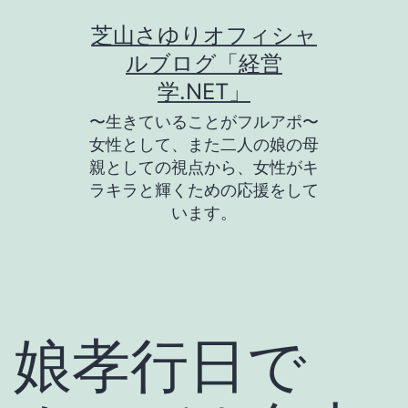
コ
芝山さゆりオフィシャ
ン
ルブログ「経営
テ
学.NET」
ン
〜生きていることがフルアポ〜
ツ
女性として、また二人の娘の母
親としての視点から、女性がキ
へ
ラキラと輝くための応援をして
ス
います。
キ
ッ
プ
娘孝行日で