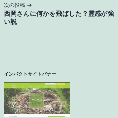
ナ
次の投稿
西岡さんに何かを飛ばした？霊感が強
ビ
い説
ゲ
ー
シ
ョ
インパクトサイトバナー
ン