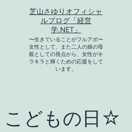
コ
芝山さゆりオフィシャ
ン
ルブログ「経営
テ
学.NET」
ン
〜生きていることがフルアポ〜
ツ
女性として、また二人の娘の母
親としての視点から、女性がキ
へ
ラキラと輝くための応援をして
ス
います。
キ
ッ
プ
こどもの日☆