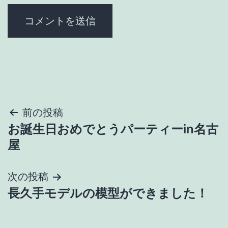
投
前の投稿
お誕生日おめでとうパーティーin名古
稿
屋
ナ
次の投稿
ビ
長久手モデルの模型ができました！
ゲ