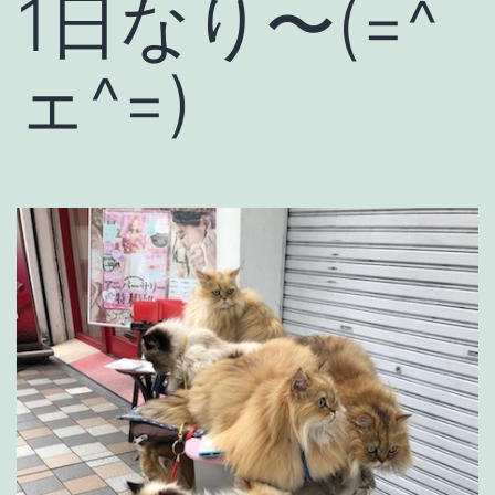
1日なり〜(=^
ェ^=)