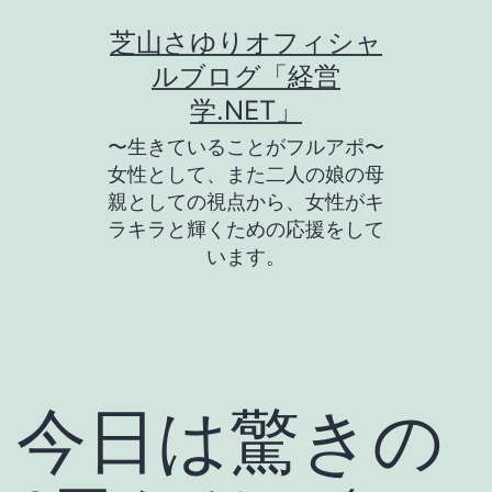
コ
芝山さゆりオフィシャ
ン
ルブログ「経営
テ
学.NET」
ン
〜生きていることがフルアポ〜
ツ
女性として、また二人の娘の母
親としての視点から、女性がキ
へ
ラキラと輝くための応援をして
ス
います。
キ
ッ
プ
今日は驚きの