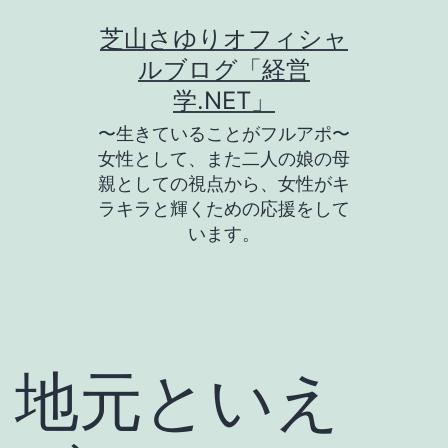
コ
芝山さゆりオフィシャ
ン
ルブログ「経営
テ
学.NET」
ン
〜生きていることがフルアポ〜
ツ
女性として、また二人の娘の母
親としての視点から、女性がキ
へ
ラキラと輝くための応援をして
ス
います。
キ
ッ
プ
地元といえ