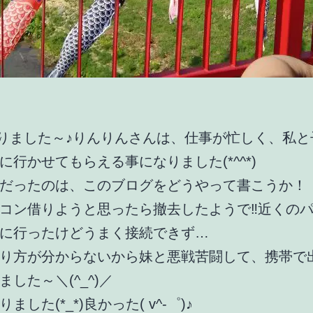
りました～♪りんりんさんは、仕事が忙しく、私と
に行かせてもらえる事になりました(*^^*)
だったのは、このブログをどうやって書こうか！
コン借りようと思ったら撤去したようで‼近くの
に行ったけどうまく接続できず…
り方が分からないから妹と悪戦苦闘して、携帯で
した～＼(^_^)／
ました(*_*)良かった( v^-゜)♪