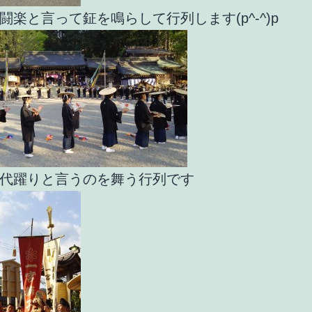
闘楽と言って鉦を鳴らして行列します(p^-^)p
代躍りと言うのを舞う行列です