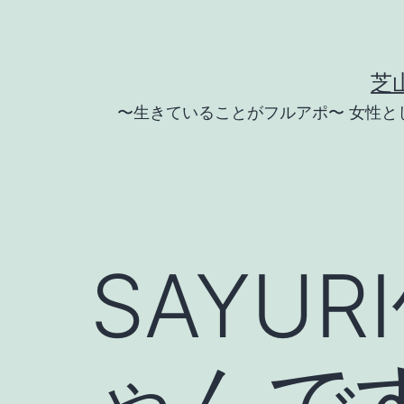
コ
ン
テ
芝
ン
〜生きていることがフルアポ〜 女性
ツ
へ
ス
キ
ッ
SAYU
プ
ゃんで