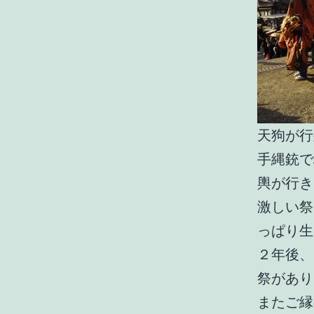
天狗が行
手縄銃で
輿が行き
激しい祭
っぱり生
２年後、
祭がありま
またご縁