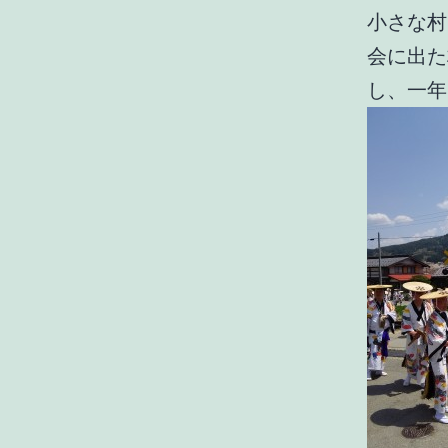
小さな村
会に出た
し、一年