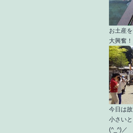
お土産を
大興奮！
今日は故
小さいと
(^_^)／