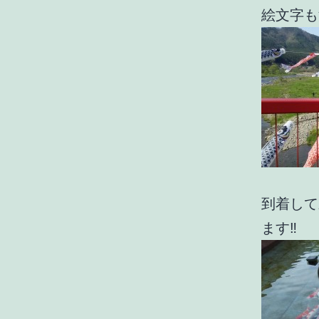
絵文字も
到着して
ます‼