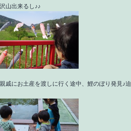
沢山出来るし♪♪
親戚にお土産を渡しに行く途中、鯉のぼり発見♪