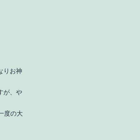
なりお神
すが、や
一度の大