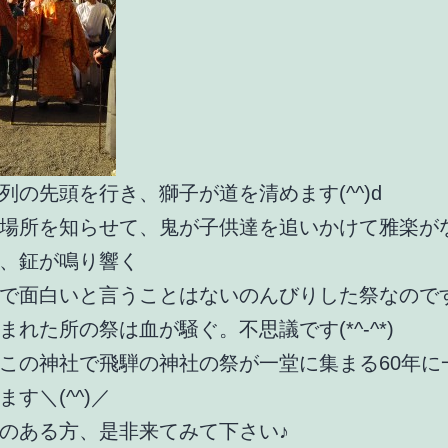
列の先頭を行き、獅子が道を清めます(^^)d
場所を知らせて、鬼が子供達を追いかけて雅楽が
、鉦が鳴り響く
で面白いと言うことはないのんびりした祭なので
まれた所の祭は血が騒ぐ。不思議です(*^-^*)
この神社で飛騨の神社の祭が一堂に集まる60年に
す＼(^^)／
のある方、是非来てみて下さい♪