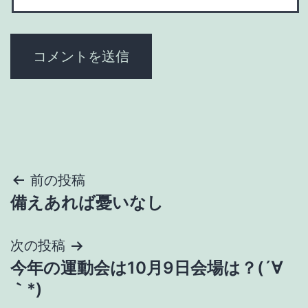
投
前の投稿
備えあれば憂いなし
稿
ナ
次の投稿
今年の運動会は10月9日会場は？(´∀
ビ
｀*)