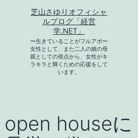
コ
芝山さゆりオフィシャ
ン
ルブログ「経営
テ
学.NET」
ン
〜生きていることがフルアポ〜
ツ
女性として、また二人の娘の母
親としての視点から、女性がキ
へ
ラキラと輝くための応援をして
ス
います。
キ
ッ
プ
open houseに