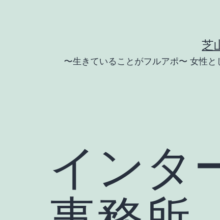
コ
ン
テ
芝
ン
〜生きていることがフルアポ〜 女性
ツ
へ
ス
キ
ッ
インター
プ
事務所