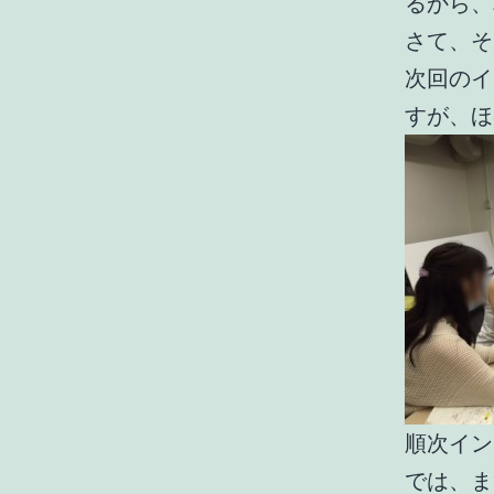
るから、
さて、そ
次回のイ
すが、ほ
順次イン
では、ま