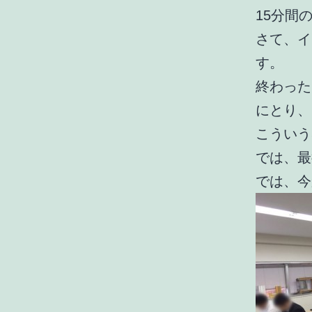
15分間
さて、イ
す。
終わった
にとり、
こういう
では、最
では、今