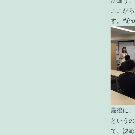
か違う、
ここから
す。*\(^o^
最後に、
というの
て、決め