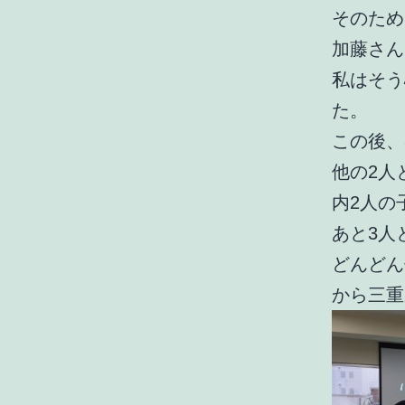
そのため
加藤さん
私はそう
た。
この後、
他の2人
内2人の
あと3人
どんどん
から三重