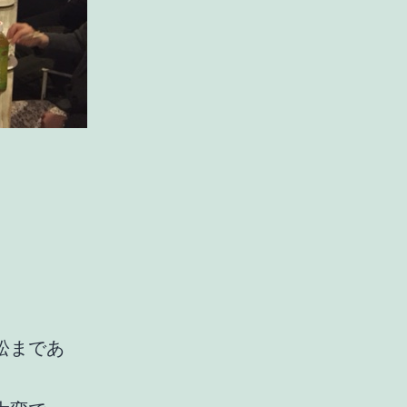
。
松まであ