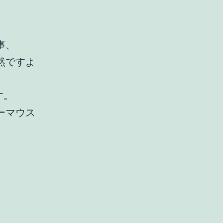
。
事、
然ですよ
す。
ーマウス