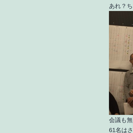
あれ？ち
会議も無
61名は