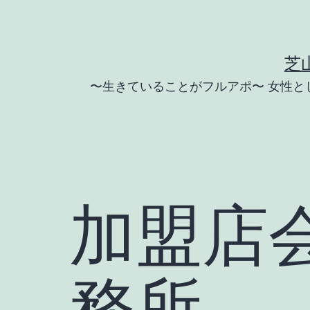
コ
ン
テ
芝
ン
〜生きていることがフルアポ〜 女性
ツ
へ
ス
キ
ッ
加盟店会
プ
務所