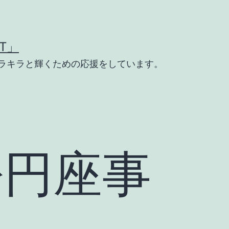
T」
ラキラと輝くための応援をしています。
松円座事