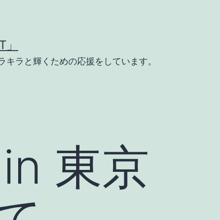
T」
ラキラと輝くための応援をしています。
n 東京
て