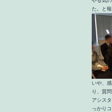
やる気の
た。と報
いや、感
り、質問
アシスタ
っかりコ