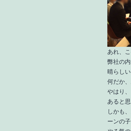
あれ、こ
弊社の内
晴らしい
何だか、
やはり、
あると思
しかも、
ーンの子