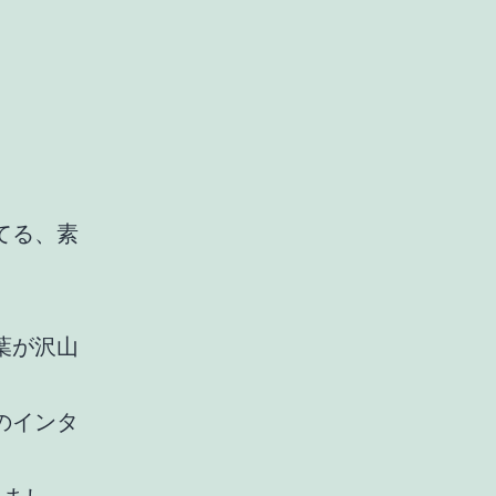
てる、素
葉が沢山
のインタ