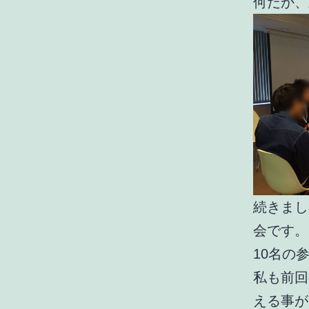
何だか、
続きまし
会です。
10名の
私も前回
える事が