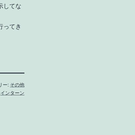
示してな
行ってき
リー:
その他
:
インターン