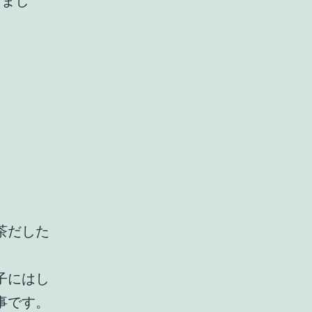
きまし
茶だした
子にはし
事です。