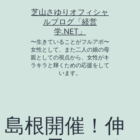
コ
芝山さゆりオフィシャ
ン
ルブログ「経営
テ
学.NET」
ン
〜生きていることがフルアポ〜
ツ
女性として、また二人の娘の母
親としての視点から、女性がキ
へ
ラキラと輝くための応援をして
ス
います。
キ
ッ
プ
島根開催！伸