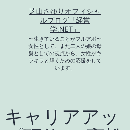
コ
芝山さゆりオフィシャ
ン
ルブログ「経営
テ
学.NET」
ン
〜生きていることがフルアポ〜
ツ
女性として、また二人の娘の母
親としての視点から、女性がキ
へ
ラキラと輝くための応援をして
ス
います。
キ
ッ
プ
キャリアアッ