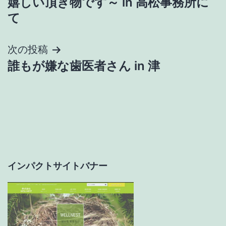
嬉しい頂き物です～ in 高松事務所に
稿
て
ナ
次の投稿
ビ
誰もが嫌な歯医者さん in 津
ゲ
ー
シ
ョ
インパクトサイトバナー
ン