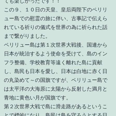
ても楽しかったです！！
この９、１０日の天皇、皇后両陛下のペリリ
ュー島での慰霊の旅に伴い、古事記で伝えら
れている祈りの儀式を世界の為に祈られた話
まで繋がりました。
ペリリュー島は第１次世界大戦後、国連から
日本が統治するよう使命を受けて、島のイン
フラ整備、学校教育等遠く離れた島に貢献
し、島民も日本を愛し、日本は白地に赤く日
の丸染めて～の国旗ですが、ペリリュー島で
は太平洋の大海原に太陽から反射した満月と
青地に黄色い月が国旗です。
第２次世界大戦で島に滑走路があるというこ
とで標的になり、島民は島を守ろうとする日