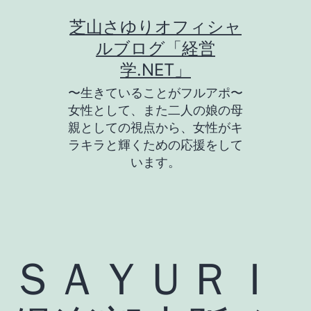
コ
芝山さゆりオフィシャ
ン
ルブログ「経営
テ
学.NET」
ン
〜生きていることがフルアポ〜
ツ
女性として、また二人の娘の母
親としての視点から、女性がキ
へ
ラキラと輝くための応援をして
ス
います。
キ
ッ
プ
ＳＡＹＵＲＩ