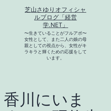
コ
芝山さゆりオフィシャ
ン
ルブログ「経営
テ
学.NET」
ン
〜生きていることがフルアポ〜
ツ
女性として、また二人の娘の母
親としての視点から、女性がキ
へ
ラキラと輝くための応援をして
ス
います。
キ
ッ
プ
香川にいま