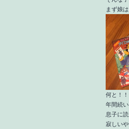
まず娘は
何と！！
年間続い
息子に読
寂しいや