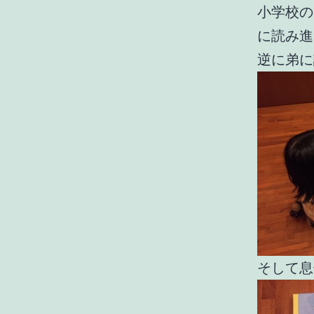
小学校の
に読み進
逆に弟に
そして息