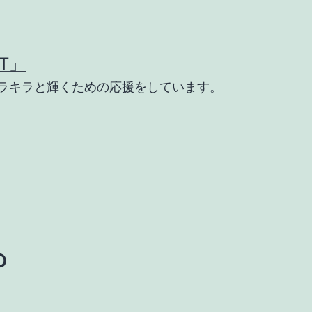
T」
ラキラと輝くための応援をしています。
。