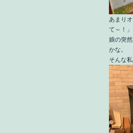
あまりオ
て～！」
娘の突然
かな。
そんな私