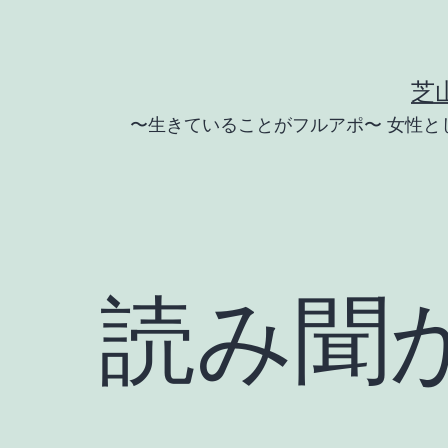
コ
ン
テ
芝
ン
〜生きていることがフルアポ〜 女性
ツ
へ
ス
キ
ッ
読み聞
プ