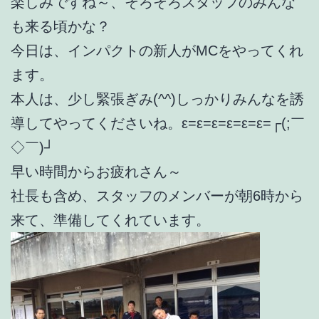
楽しみですね～、そろそろスタッフのみんな
も来る頃かな？
今日は、インパクトの新人がMCをやってくれ
ます。
本人は、少し緊張ぎみ(^^)しっかりみんなを誘
導してやってくださいね。ε=ε=ε=ε=ε=ε=┌(;￣
◇￣)┘
早い時間からお疲れさん～
社長も含め、スタッフのメンバーが朝6時から
来て、準備してくれています。