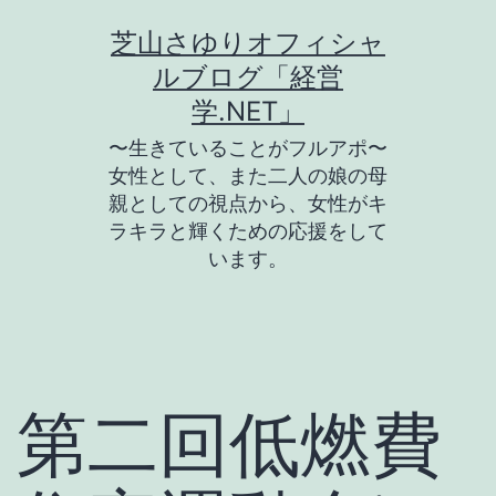
コ
芝山さゆりオフィシャ
ン
ルブログ「経営
テ
学.NET」
ン
〜生きていることがフルアポ〜
ツ
女性として、また二人の娘の母
親としての視点から、女性がキ
へ
ラキラと輝くための応援をして
ス
います。
キ
ッ
プ
第二回低燃費