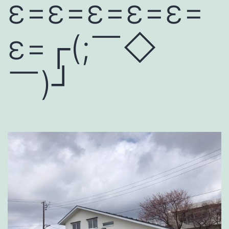
ε=ε=ε=ε=ε=
ε=┌(;￣◇
￣)┘