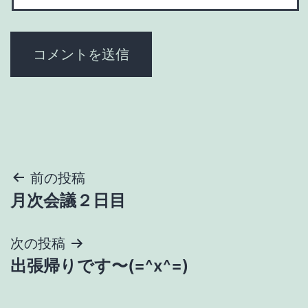
投
前の投稿
月次会議２日目
稿
ナ
次の投稿
出張帰りです〜(=^x^=)
ビ
ゲ