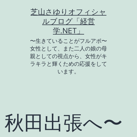
コ
芝山さゆりオフィシャ
ン
ルブログ「経営
テ
学.NET」
ン
〜生きていることがフルアポ〜
ツ
女性として、また二人の娘の母
親としての視点から、女性がキ
へ
ラキラと輝くための応援をして
ス
います。
キ
ッ
プ
秋田出張へ〜