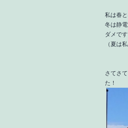
私は春と
冬は静電
ダメです
（夏は私
さてさて
た！