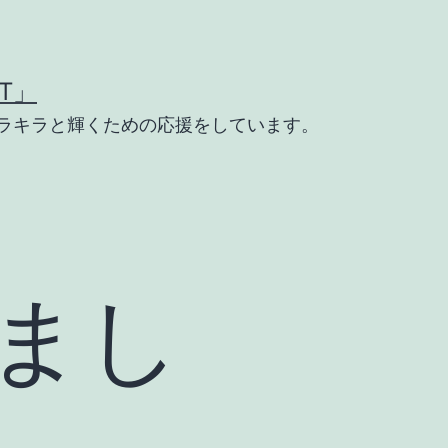
T」
ラキラと輝くための応援をしています。
まし