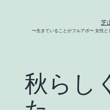
コ
ン
テ
芝
ン
〜生きていることがフルアポ〜 女性
ツ
へ
ス
キ
ッ
秋らし
プ
た。