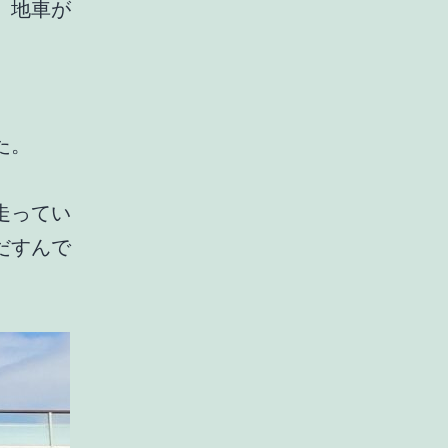
、地車が
た。
走ってい
だすんで