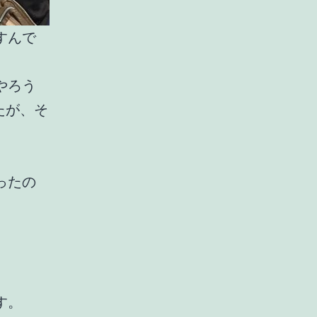
すんで
やろう
たが、そ
ったの
す。