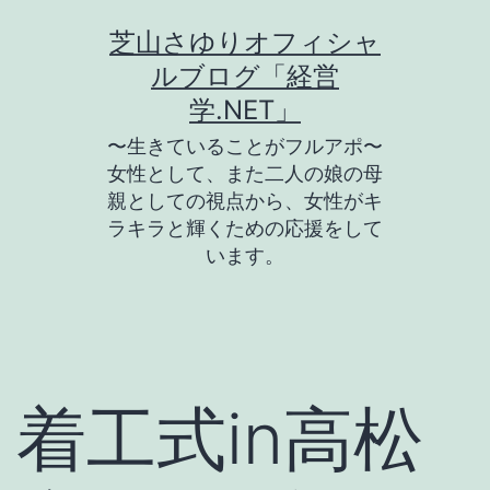
コ
芝山さゆりオフィシャ
ン
ルブログ「経営
テ
学.NET」
ン
〜生きていることがフルアポ〜
ツ
女性として、また二人の娘の母
親としての視点から、女性がキ
へ
ラキラと輝くための応援をして
ス
います。
キ
ッ
プ
着工式in高松