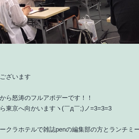
ございます
から怒涛のフルアポデーです！！
ら東京へ向かいますヽ(￣д￣;)ノ=3=3=3
ークラホテルで雑誌penの編集部の方とランチミ