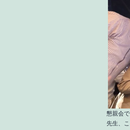
懇親会で
先生、こ