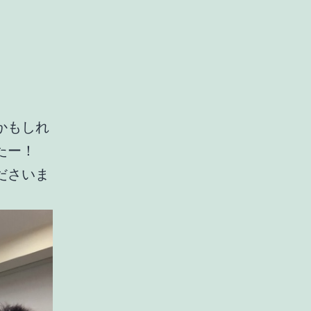
かもしれ
たー！
ださいま