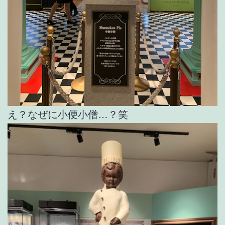
え？なぜに小便小僧…？笑