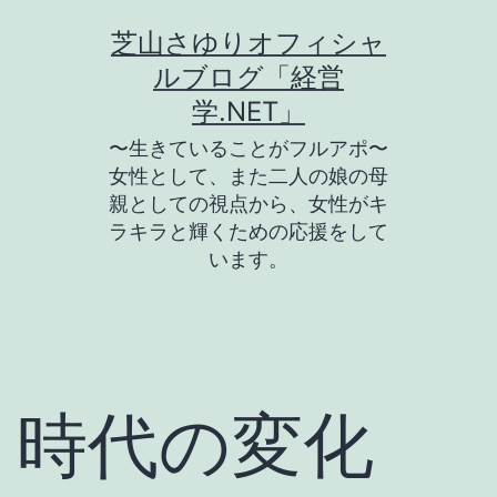
コ
芝山さゆりオフィシャ
ン
ルブログ「経営
テ
学.NET」
ン
〜生きていることがフルアポ〜
ツ
女性として、また二人の娘の母
親としての視点から、女性がキ
へ
ラキラと輝くための応援をして
ス
います。
キ
ッ
プ
時代の変化