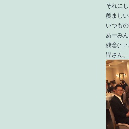
それにし
羨ましいで
いつもの
あーみん
残念(･_･
皆さん、