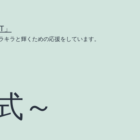
T」
ラキラと輝くための応援をしています。
式～