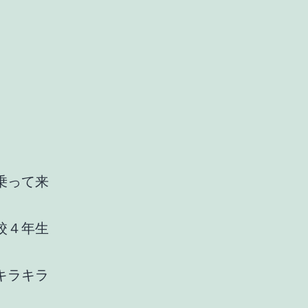
乗って来
校４年生
キラキラ