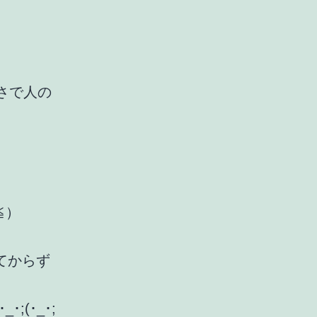
さで人の
≦）
てからず
(･_･;