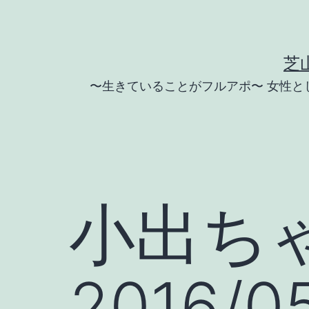
コ
ン
テ
芝
ン
〜生きていることがフルアポ〜 女性
ツ
へ
ス
キ
ッ
小出ち
プ
2016/0