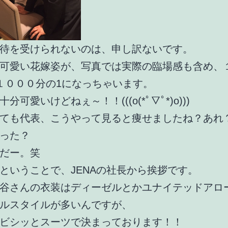
待を受けられないのは、申し訳ないです。
可愛い花嫁姿が、写真では実際の臨場感も含め、
１０００分の1になっちゃいます。
分可愛いけどねぇ～！！(((o(*ﾟ▽ﾟ*)o)))
ても代表、こうやって見ると痩せましたね？あれ
った？
だー。笑
ということで、JENAの社長から挨拶です。
谷さんの衣装はディーゼルとかユナイテッドアロ
ルスタイルが多いんですが、
ビシッとスーツで決まっております！！