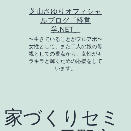
コ
芝山さゆりオフィシャ
ン
ルブログ「経営
テ
学.NET」
ン
〜生きていることがフルアポ〜
ツ
女性として、また二人の娘の母
親としての視点から、女性がキ
へ
ラキラと輝くための応援をして
ス
います。
キ
ッ
プ
家づくりセミ