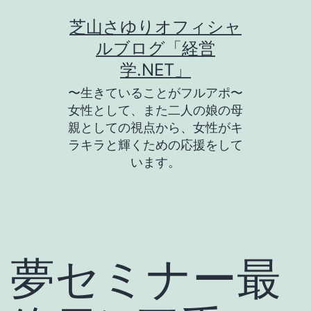
コ
芝山さゆりオフィシャ
ン
ルブログ「経営
テ
学.NET」
ン
〜生きていることがフルアポ〜
ツ
女性として、また二人の娘の母
親としての視点から、女性がキ
へ
ラキラと輝くための応援をして
ス
います。
キ
ッ
プ
夢セミナー最