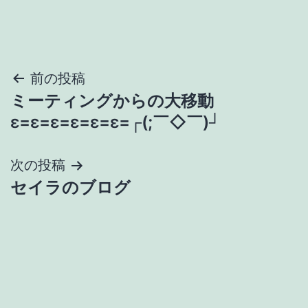
投
前の投稿
ミーティングからの大移動
稿
ε=ε=ε=ε=ε=ε=┌(;￣◇￣)┘
ナ
次の投稿
ビ
セイラのブログ
ゲ
ー
シ
ョ