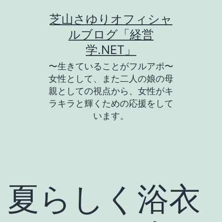
コ
芝山さゆりオフィシャ
ン
ルブログ「経営
テ
学.NET」
ン
〜生きていることがフルアポ〜
ツ
女性として、また二人の娘の母
親としての視点から、女性がキ
へ
ラキラと輝くための応援をして
ス
います。
キ
ッ
プ
夏らしく浴衣