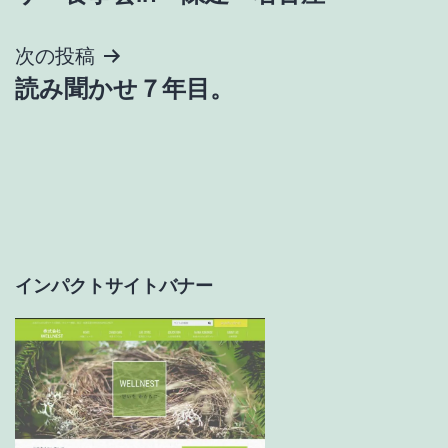
稿
ナ
次の投稿
読み聞かせ７年目。
ビ
ゲ
ー
シ
ョ
インパクトサイトバナー
ン