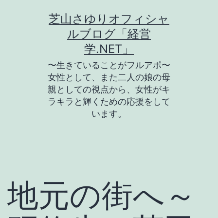
コ
芝山さゆりオフィシャ
ン
ルブログ「経営
テ
学.NET」
ン
〜生きていることがフルアポ〜
ツ
女性として、また二人の娘の母
親としての視点から、女性がキ
へ
ラキラと輝くための応援をして
ス
います。
キ
ッ
プ
地元の街へ～