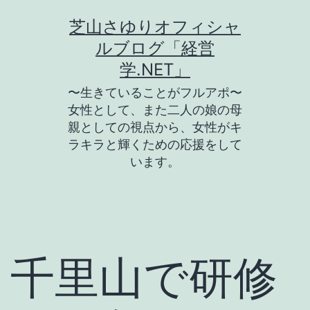
コ
芝山さゆりオフィシャ
ン
ルブログ「経営
テ
学.NET」
ン
〜生きていることがフルアポ〜
ツ
女性として、また二人の娘の母
親としての視点から、女性がキ
へ
ラキラと輝くための応援をして
ス
います。
キ
ッ
プ
千里山で研修