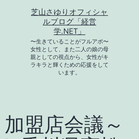
コ
芝山さゆりオフィシャ
ン
ルブログ「経営
テ
学.NET」
ン
〜生きていることがフルアポ〜
ツ
女性として、また二人の娘の母
親としての視点から、女性がキ
へ
ラキラと輝くための応援をして
ス
います。
キ
ッ
プ
加盟店会議～