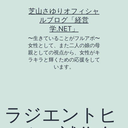
コ
芝山さゆりオフィシャ
ン
ルブログ「経営
テ
学.NET」
ン
〜生きていることがフルアポ〜
ツ
女性として、また二人の娘の母
親としての視点から、女性がキ
へ
ラキラと輝くための応援をして
ス
います。
キ
ッ
プ
ラジエントヒ