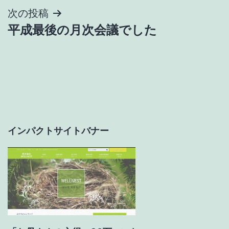
ナ
次の投稿
平成最後の月次会議でした
ビ
ゲ
ー
シ
ョ
インパクトサイトバナー
ン