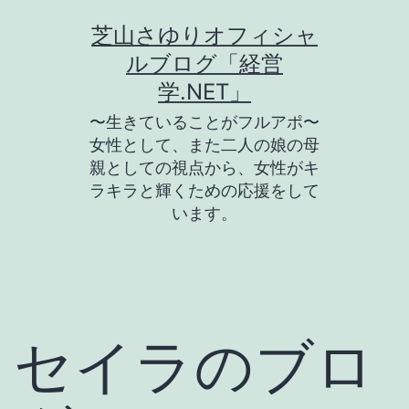
コ
芝山さゆりオフィシャ
ン
ルブログ「経営
テ
学.NET」
ン
〜生きていることがフルアポ〜
ツ
女性として、また二人の娘の母
親としての視点から、女性がキ
へ
ラキラと輝くための応援をして
ス
います。
キ
ッ
プ
セイラのブロ