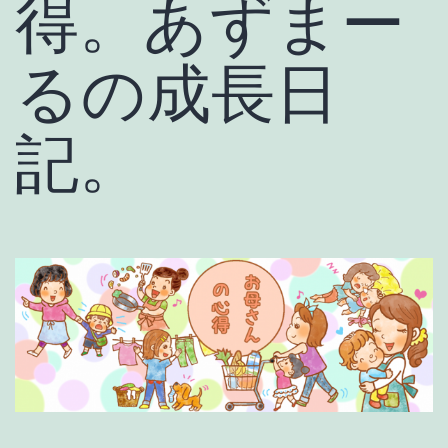
得。あずまー
るの成長日
記。