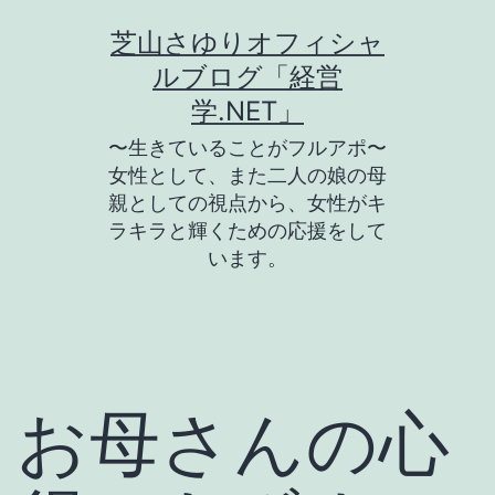
コ
芝山さゆりオフィシャ
ン
ルブログ「経営
テ
学.NET」
ン
〜生きていることがフルアポ〜
ツ
女性として、また二人の娘の母
親としての視点から、女性がキ
へ
ラキラと輝くための応援をして
ス
います。
キ
ッ
プ
お母さんの心