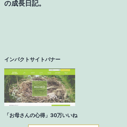
ゲ
の成長日記。
ー
シ
ョ
ン
インパクトサイトバナー
「お母さんの心得」30万いいね